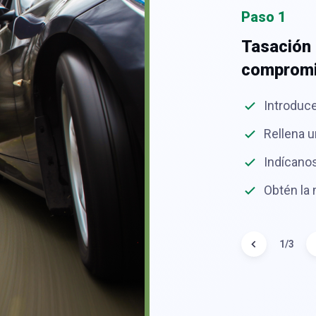
Paso 1
u cuenta corriente
Tasación 
comprom
e de manera rápida y eficaz
Introduce
de 40 años gestionando bajas de
Rellena u
todos los trámites
Indícanos
Obtén la
1
/
3