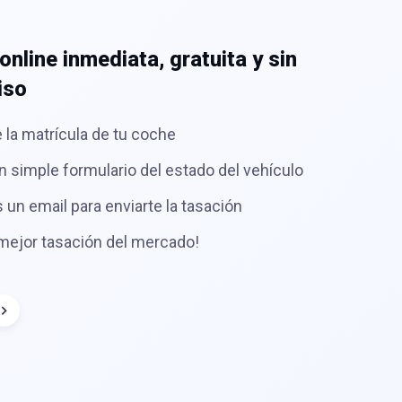
P
online inmediata, gratuita y sin
P
iso
 la matrícula de tu coche
n simple formulario del estado del vehículo
 un email para enviarte la tasación
 mejor tasación del mercado!