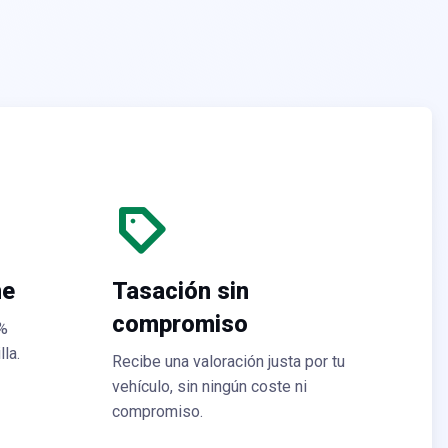
ne
Tasación sin
compromiso
0%
lla.
Recibe una valoración justa por tu
vehículo, sin ningún coste ni
compromiso.