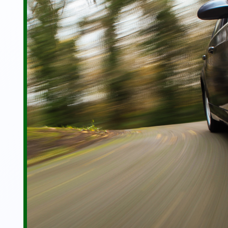
Paso 3
Dinero rápido en t
Pagamos por tu coch
Experiencia de más 
vehículos
Nos encargamos de 