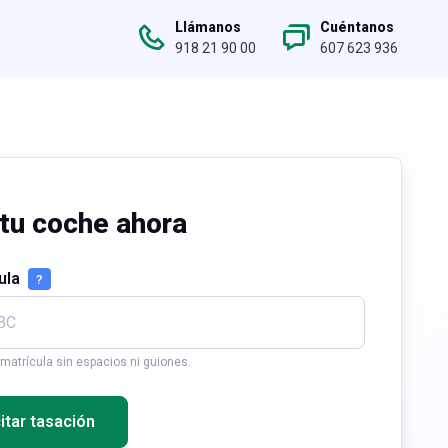
Llámanos
Cuéntanos
918 21 90 00
607 623 936
tu coche ahora
cula
?
 matrícula sin espacios ni guiones.
citar tasación