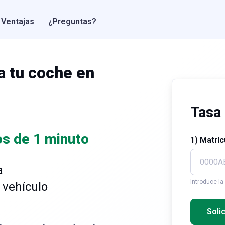
Ventajas
¿Preguntas?
a tu coche en
Tasa 
s de 1 minuto
1) Matrí
a
Introduce la
u vehículo
Soli